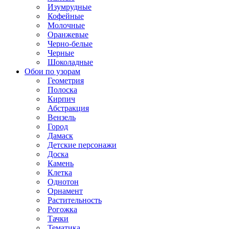
Изумрудные
Кофейные
Молочные
Оранжевые
Черно-белые
Черные
Шоколадные
Обои по узорам
Геометрия
Полоска
Кирпич
Абстракция
Вензель
Город
Дамаск
Детские персонажи
Доска
Камень
Клетка
Однотон
Орнамент
Растительность
Рогожка
Тачки
Тематика