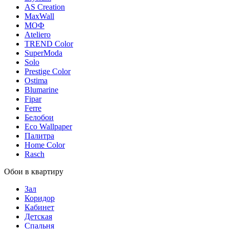
AS Creation
MaxWall
МОФ
Ateliero
TREND Color
SuperModa
Solo
Prestige Color
Ostima
Blumarine
Fipar
Ferre
Белобои
Eco Wallpaper
Палитра
Home Color
Rasch
Обои в квартиру
Зал
Коридор
Кабинет
Детская
Спальня