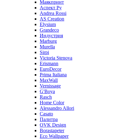
Маякпринт
Аспект Ру
Andrea Rossi
AS Creation
Elysium
Grandeco
Индустрия
Marburg
Murella
Sirpi
Victoria Stenova
Erismann
EuroDecor
Prima Italiana
MaxWall
Vernissage
G'Boya
Rasch
Home Color
Alessandro Allori
Casato
Палитра
OVK Design
Borastapeter
Eco Wallpaper