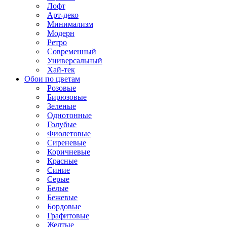
Лофт
Арт-деко
Минимализм
Модерн
Ретро
Современный
Универсальный
Хай-тек
Обои по цветам
Розовые
Бирюзовые
Зеленые
Однотонные
Голубые
Фиолетовые
Сиреневые
Коричневые
Красные
Синие
Серые
Белые
Бежевые
Бордовые
Графитовые
Желтые