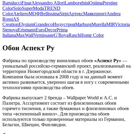
Bartalucci
Fipar
Alessandro Allori
Lamborghini
Ostima
Prestige
Color
Solo
SuperModa
TREND
Color
Ateliero
МОФ
Bellissima
Sirpi
Артекс
Маякпринт
Andrea
Rossi
AS
Creation
Elysium
Grandeco
Индустрия
Marburg
Murella
MIR
Victoria
Stenova
Erismann
EuroDecor
Prima
Italiana
MaxWall
Vernissage
G'Boya
Rasch
Home Color
Обои Аспект Ру
Фабрика по производству виниловых обоев
«Аспект Ру»
—
уникальный российско-германский проект, реализованный на
территории Нижегородской области в г. Дзержинске.
Компания была основана в 2008 году и на данный момент
активно развивается, уверенно шагая в ногу с современными
технологиями производства обоев.
Фабрика выпускает 2 бренда – Wallpaper World и А.С. и
Палитра. Ассортимент состоит из флизелиновых обоев
горячего тиснения, а также бумажных и флизелиновых обоев
типа «вспененный винил». Для производства обоев
используются только проверенные материалы из Германии,
Бельгии, Швеции, Финляндии.