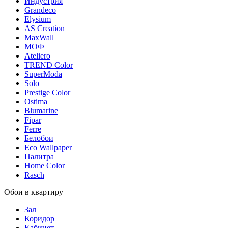
Индустрия
Grandeco
Elysium
AS Creation
MaxWall
МОФ
Ateliero
TREND Color
SuperModa
Solo
Prestige Color
Ostima
Blumarine
Fipar
Ferre
Белобои
Eco Wallpaper
Палитра
Home Color
Rasch
Обои в квартиру
Зал
Коридор
Кабинет