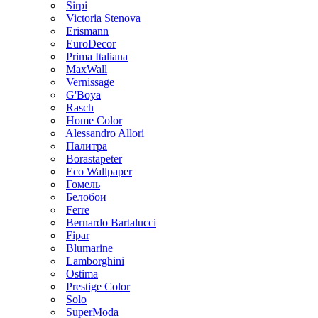
Sirpi
Victoria Stenova
Erismann
EuroDecor
Prima Italiana
MaxWall
Vernissage
G'Boya
Rasch
Home Color
Alessandro Allori
Палитра
Borastapeter
Eco Wallpaper
Гомель
Белобои
Ferre
Bernardo Bartalucci
Fipar
Blumarine
Lamborghini
Ostima
Prestige Color
Solo
SuperModa