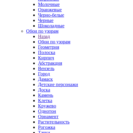
Молочные
Оранжевые
Черно-белые
Черные
Шоколадные
Обои по узорам
Назад
Обои по узорам
Геометрия
Полоска
Кирпич
Абстракция
Вензель
Город
Дамаск
Детские персонажи
Доска
Камень
Клетка
Кружево
Однотон
Орнамент
Растительность
Рогожка
Тачки