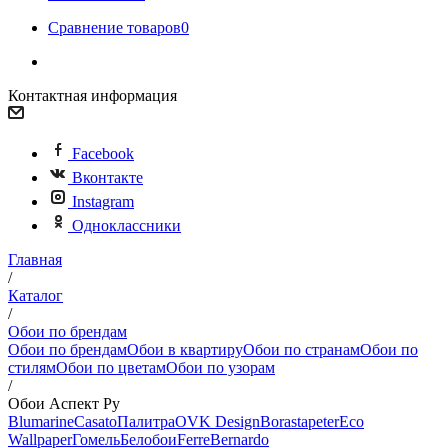
Сравнение товаров
0
Контактная информация
Facebook
Вконтакте
Instagram
Одноклассники
Главная
/
Каталог
/
Обои по брендам
Обои по брендам
Обои в квартиру
Обои по странам
Обои по
стилям
Обои по цветам
Обои по узорам
/
Обои Аспект Ру
Blumarine
Casato
Палитра
OVK Design
Borastapeter
Eco
Wallpaper
Гомель
Белобои
Ferre
Bernardo