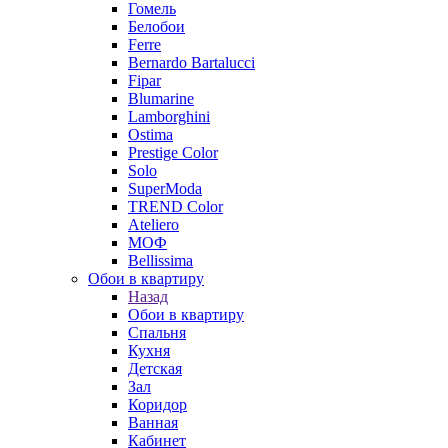
Гомель
Белобои
Ferre
Bernardo Bartalucci
Fipar
Blumarine
Lamborghini
Ostima
Prestige Color
Solo
SuperModa
TREND Color
Ateliero
МОФ
Bellissima
Обои в квартиру
Назад
Обои в квартиру
Спальня
Кухня
Детская
Зал
Коридор
Ванная
Кабинет