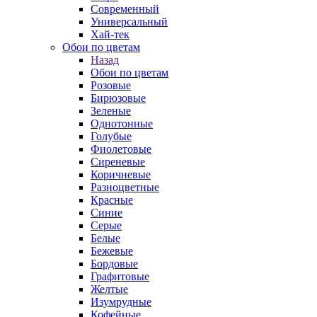
Современный
Универсальный
Хай-тек
Обои по цветам
Назад
Обои по цветам
Розовые
Бирюзовые
Зеленые
Однотонные
Голубые
Фиолетовые
Сиреневые
Коричневые
Разноцветные
Красные
Синие
Серые
Белые
Бежевые
Бордовые
Графитовые
Желтые
Изумрудные
Кофейные