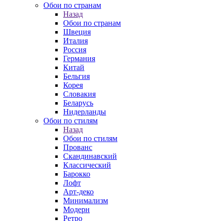
Обои по странам
Назад
Обои по странам
Швеция
Италия
Россия
Германия
Китай
Бельгия
Корея
Словакия
Беларусь
Нидерланды
Обои по стилям
Назад
Обои по стилям
Прованс
Скандинавский
Классический
Барокко
Лофт
Арт-деко
Минимализм
Модерн
Ретро