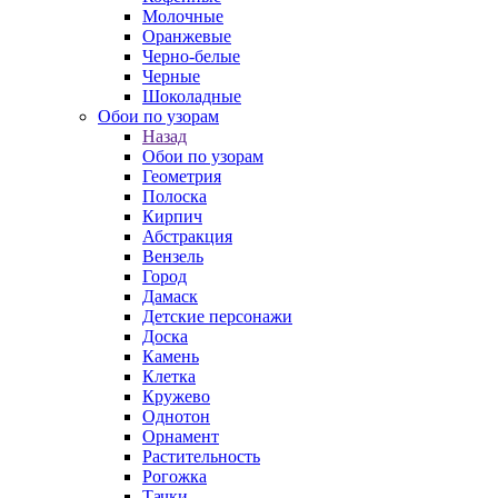
Молочные
Оранжевые
Черно-белые
Черные
Шоколадные
Обои по узорам
Назад
Обои по узорам
Геометрия
Полоска
Кирпич
Абстракция
Вензель
Город
Дамаск
Детские персонажи
Доска
Камень
Клетка
Кружево
Однотон
Орнамент
Растительность
Рогожка
Тачки