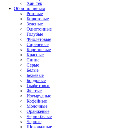
Хай-тек
Обои по цветам
Розовые
Бирюзовые
Зеленые
Однотонные
Голубые
Фиолетовые
Сиреневые
Коричневые
Красные
Синие
Серые
Белые
Бежевые
Бордовые
Графитовые
Желтые
Изумрудные
Кофейные
Молочные
Оранжевые
Черно-белые
Черные
Шоколадные