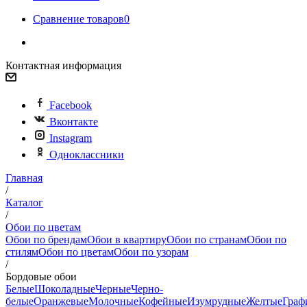
Сравнение товаров
0
Контактная информация
Facebook
Вконтакте
Instagram
Одноклассники
Главная
/
Каталог
/
Обои по цветам
Обои по брендам
Обои в квартиру
Обои по странам
Обои по
стилям
Обои по цветам
Обои по узорам
/
Бордовые обои
Белые
Шоколадные
Черные
Черно-
белые
Оранжевые
Молочные
Кофейные
Изумрудные
Желтые
Граф