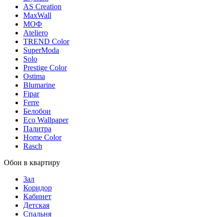
AS Creation
MaxWall
МОФ
Ateliero
TREND Color
SuperModa
Solo
Prestige Color
Ostima
Blumarine
Fipar
Ferre
Белобои
Eco Wallpaper
Палитра
Home Color
Rasch
Обои в квартиру
Зал
Коридор
Кабинет
Детская
Спальня