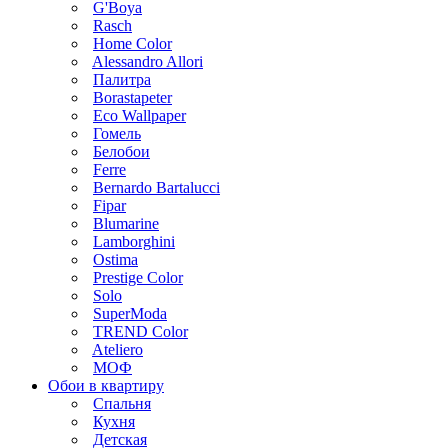
G'Boya
Rasch
Home Color
Alessandro Allori
Палитра
Borastapeter
Eco Wallpaper
Гомель
Белобои
Ferre
Bernardo Bartalucci
Fipar
Blumarine
Lamborghini
Ostima
Prestige Color
Solo
SuperModa
TREND Color
Ateliero
МОФ
Обои в квартиру
Спальня
Кухня
Детская