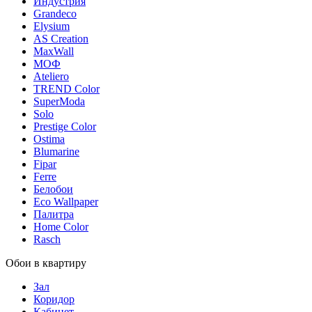
Индустрия
Grandeco
Elysium
AS Creation
MaxWall
МОФ
Ateliero
TREND Color
SuperModa
Solo
Prestige Color
Ostima
Blumarine
Fipar
Ferre
Белобои
Eco Wallpaper
Палитра
Home Color
Rasch
Обои в квартиру
Зал
Коридор
Кабинет