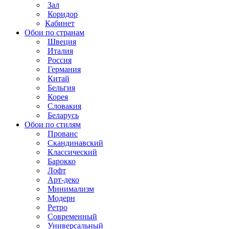
Зал
Коридор
Кабинет
Обои по странам
Швеция
Италия
Россия
Германия
Китай
Бельгия
Корея
Словакия
Беларусь
Обои по стилям
Прованс
Скандинавский
Классический
Барокко
Лофт
Арт-деко
Минимализм
Модерн
Ретро
Современный
Универсальный