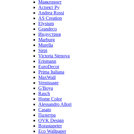
Маякпринт
Аспект Ру
Andrea Rossi
AS Creation
Elysium
Grandeco
Индустрия
Marburg
Murella
Sirpi
Victoria Stenova
Erismann
EuroDecor
Prima Italiana
MaxWall
Vernissage
G'Boya
Rasch
Home Color
Alessandro Allori
Casato
Палитра
OVK Design
Borastapeter
Eco Wallpaper