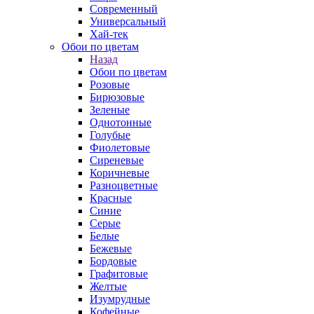
Современный
Универсальный
Хай-тек
Обои по цветам
Назад
Обои по цветам
Розовые
Бирюзовые
Зеленые
Однотонные
Голубые
Фиолетовые
Сиреневые
Коричневые
Разноцветные
Красные
Синие
Серые
Белые
Бежевые
Бордовые
Графитовые
Желтые
Изумрудные
Кофейные