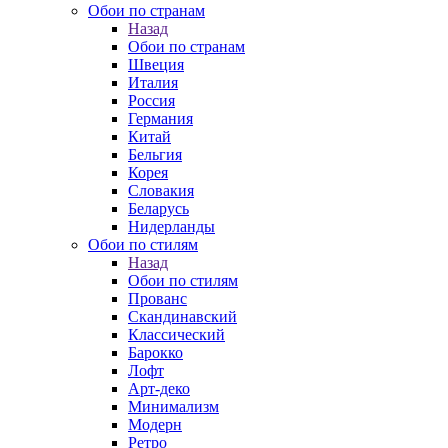
Обои по странам
Назад
Обои по странам
Швеция
Италия
Россия
Германия
Китай
Бельгия
Корея
Словакия
Беларусь
Нидерланды
Обои по стилям
Назад
Обои по стилям
Прованс
Скандинавский
Классический
Барокко
Лофт
Арт-деко
Минимализм
Модерн
Ретро