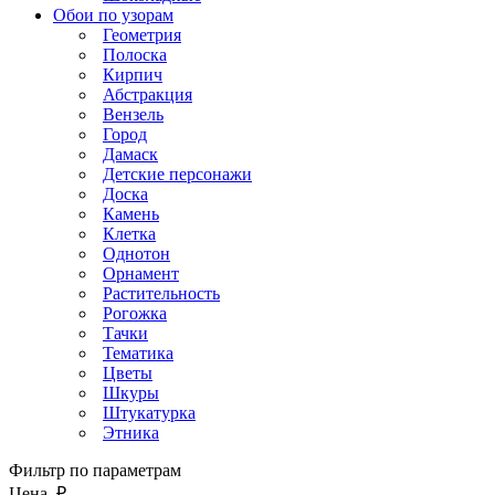
Обои по узорам
Геометрия
Полоска
Кирпич
Абстракция
Вензель
Город
Дамаск
Детские персонажи
Доска
Камень
Клетка
Однотон
Орнамент
Растительность
Рогожка
Тачки
Тематика
Цветы
Шкуры
Штукатурка
Этника
Фильтр по параметрам
Цена, ₽