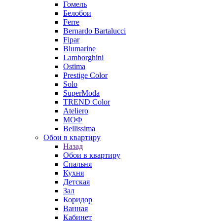
Гомель
Белобои
Ferre
Bernardo Bartalucci
Fipar
Blumarine
Lamborghini
Ostima
Prestige Color
Solo
SuperModa
TREND Color
Ateliero
МОФ
Bellissima
Обои в квартиру
Назад
Обои в квартиру
Спальня
Кухня
Детская
Зал
Коридор
Ванная
Кабинет