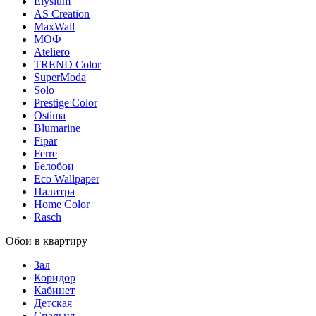
Elysium
AS Creation
MaxWall
МОФ
Ateliero
TREND Color
SuperModa
Solo
Prestige Color
Ostima
Blumarine
Fipar
Ferre
Белобои
Eco Wallpaper
Палитра
Home Color
Rasch
Обои в квартиру
Зал
Коридор
Кабинет
Детская
Спальня