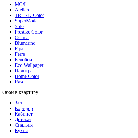
МОФ
Ateliero
TREND Color
SuperModa
Solo
Prestige Color
Ostima
Blumarine
Fipar
Ferre
Белобои
Eco Wallpaper
Палитра
Home Color
Rasch
Обои в квартиру
Зал
Коридор
Кабинет
Детская
Спальня
Кухня