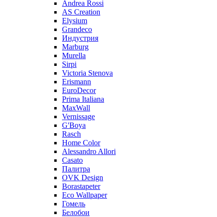
Andrea Rossi
AS Creation
Elysium
Grandeco
Индустрия
Marburg
Murella
Sirpi
Victoria Stenova
Erismann
EuroDecor
Prima Italiana
MaxWall
Vernissage
G'Boya
Rasch
Home Color
Alessandro Allori
Casato
Палитра
OVK Design
Borastapeter
Eco Wallpaper
Гомель
Белобои