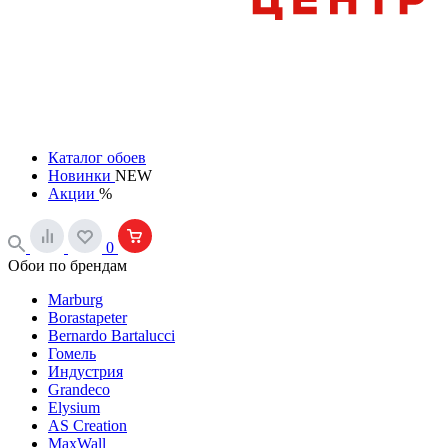
Каталог обоев
Новинки
NEW
Акции
%
0
Обои по брендам
Marburg
Borastapeter
Bernardo Bartalucci
Гомель
Индустрия
Grandeco
Elysium
AS Creation
MaxWall