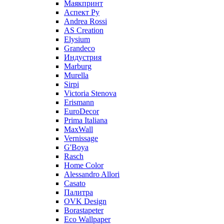
Маякпринт
Аспект Ру
Andrea Rossi
AS Creation
Elysium
Grandeco
Индустрия
Marburg
Murella
Sirpi
Victoria Stenova
Erismann
EuroDecor
Prima Italiana
MaxWall
Vernissage
G'Boya
Rasch
Home Color
Alessandro Allori
Casato
Палитра
OVK Design
Borastapeter
Eco Wallpaper