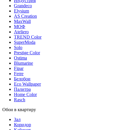
Индустрия
Grandeco
Elysium
AS Creation
MaxWall
МОФ
Ateliero
TREND Color
SuperModa
Solo
Prestige Color
Ostima
Blumarine
Fipar
Ferre
Белобои
Eco Wallpaper
Палитра
Home Color
Rasch
Обои в квартиру
Зал
Коридор
Кабинет