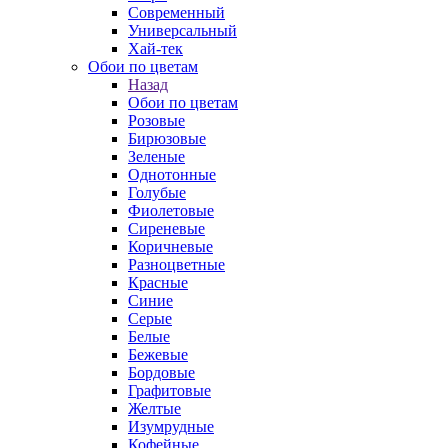
Современный
Универсальный
Хай-тек
Обои по цветам
Назад
Обои по цветам
Розовые
Бирюзовые
Зеленые
Однотонные
Голубые
Фиолетовые
Сиреневые
Коричневые
Разноцветные
Красные
Синие
Серые
Белые
Бежевые
Бордовые
Графитовые
Желтые
Изумрудные
Кофейные