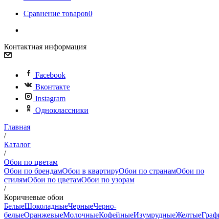
Сравнение товаров
0
Контактная информация
Facebook
Вконтакте
Instagram
Одноклассники
Главная
/
Каталог
/
Обои по цветам
Обои по брендам
Обои в квартиру
Обои по странам
Обои по
стилям
Обои по цветам
Обои по узорам
/
Коричневые обои
Белые
Шоколадные
Черные
Черно-
белые
Оранжевые
Молочные
Кофейные
Изумрудные
Желтые
Граф