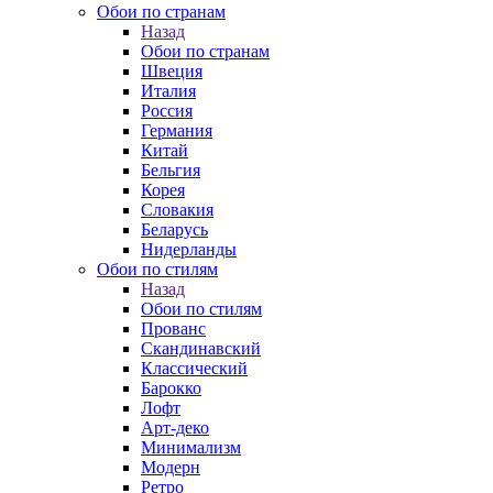
Обои по странам
Назад
Обои по странам
Швеция
Италия
Россия
Германия
Китай
Бельгия
Корея
Словакия
Беларусь
Нидерланды
Обои по стилям
Назад
Обои по стилям
Прованс
Скандинавский
Классический
Барокко
Лофт
Арт-деко
Минимализм
Модерн
Ретро