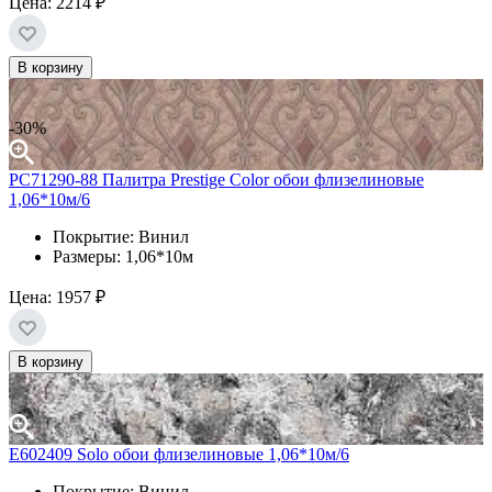
Цена:
2214 ₽
В корзину
-30%
PC71290-88 Палитра Prestige Color обои флизелиновые
1,06*10м/6
Покрытие: Винил
Размеры: 1,06*10м
Цена:
1957 ₽
В корзину
Е602409 Solo обои флизелиновые 1,06*10м/6
Покрытие: Винил