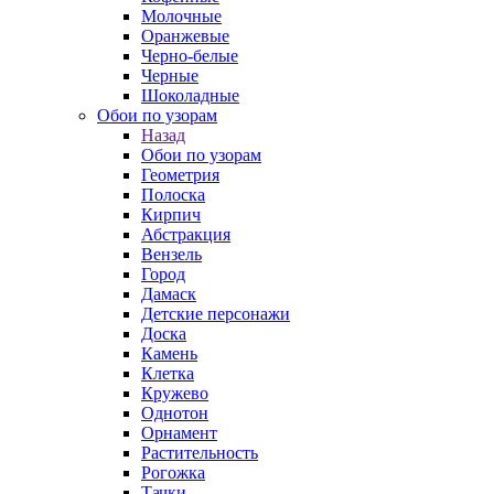
Молочные
Оранжевые
Черно-белые
Черные
Шоколадные
Обои по узорам
Назад
Обои по узорам
Геометрия
Полоска
Кирпич
Абстракция
Вензель
Город
Дамаск
Детские персонажи
Доска
Камень
Клетка
Кружево
Однотон
Орнамент
Растительность
Рогожка
Тачки