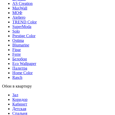
AS Creation
MaxWall
МОФ
Ateliero
TREND Color
SuperModa
Solo
Prestige Color
Ostima
Blumarine
Fipar
Ferre
Белобои
Eco Wallpaper
Палитра
Home Color
Rasch
Обои в квартиру
Зал
Коридор
Кабинет
Детская
Спальня