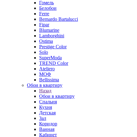
Гомель
Белобои
Ferre
Bernardo Bartalucci
Fipar
Blumarine
Lamborghini
Ostima
Prestige Color
Solo
SuperModa
TREND Color
Ateliero
МОФ
Bellissima
Обои в квартиру
Назад
Обои в квартиру
Спальня
Кухня
Детская
Зал
Коридор
Ванная
Кабинет