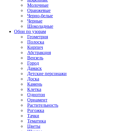
Молочные
Оранжевые
Черно-белые
Черные
Шоколадные
Обои по узорам
Геометрия
Полоска
Кирпич
Абстракция
Вензель
Город
Дамаск
Детские персонажи
Доска
Камень
Клетка
Однотон
Орнамент
Растительность
Рогожка
Тачки
Тематика
Цветы