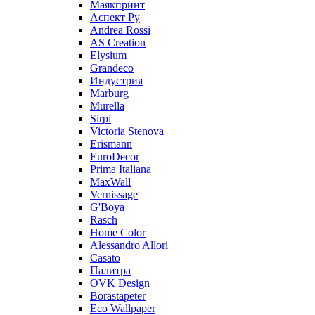
Маякпринт
Аспект Ру
Andrea Rossi
AS Creation
Elysium
Grandeco
Индустрия
Marburg
Murella
Sirpi
Victoria Stenova
Erismann
EuroDecor
Prima Italiana
MaxWall
Vernissage
G'Boya
Rasch
Home Color
Alessandro Allori
Casato
Палитра
OVK Design
Borastapeter
Eco Wallpaper