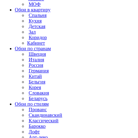
МОФ
Обои в квартиру
Спальня
Кухня
Детская
Зал
Коридор
Кабинет
Обои по странам
Швеция
Италия
Россия
Германия
Китай
Бельгия
Корея
Словакия
Беларусь
Обои по стилям
Прованс
Скандинавский
Классический
Барокко
Лофт
Арт-деко