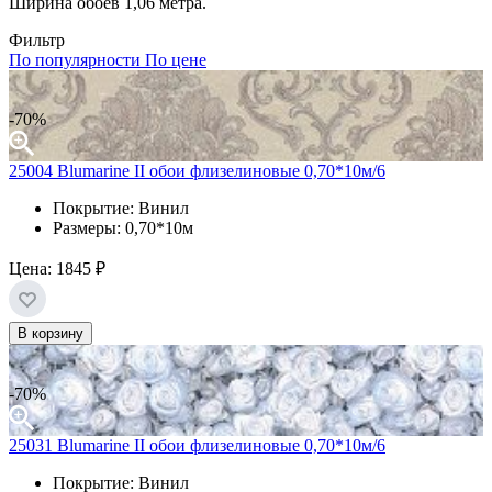
Ширина обоев 1,06 метра.
Фильтр
По популярности
По цене
-70%
25004 Blumarine II обои флизелиновые 0,70*10м/6
Покрытие: Винил
Размеры: 0,70*10м
Цена:
1845 ₽
В корзину
-70%
25031 Blumarine II обои флизелиновые 0,70*10м/6
Покрытие: Винил