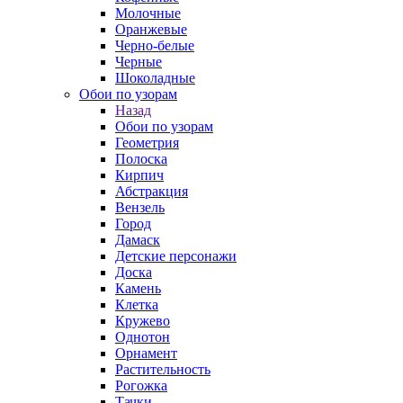
Молочные
Оранжевые
Черно-белые
Черные
Шоколадные
Обои по узорам
Назад
Обои по узорам
Геометрия
Полоска
Кирпич
Абстракция
Вензель
Город
Дамаск
Детские персонажи
Доска
Камень
Клетка
Кружево
Однотон
Орнамент
Растительность
Рогожка
Тачки