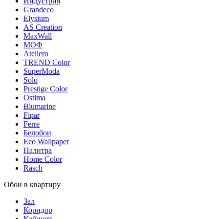
Индустрия
Grandeco
Elysium
AS Creation
MaxWall
МОФ
Ateliero
TREND Color
SuperModa
Solo
Prestige Color
Ostima
Blumarine
Fipar
Ferre
Белобои
Eco Wallpaper
Палитра
Home Color
Rasch
Обои в квартиру
Зал
Коридор
Кабинет