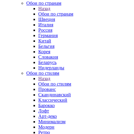
Обои по странам
Назад
Обои по странам
Швеция
Италия
Россия
Германия
Китай
Бельгия
Корея
Словакия
Беларусь
Нидерланды
Обои по стилям
Назад
Обои по стилям
Прованс
Скандинавский
Классический
Барокко
Лофт
Арт-деко
Минимализм
Модерн
Ретро