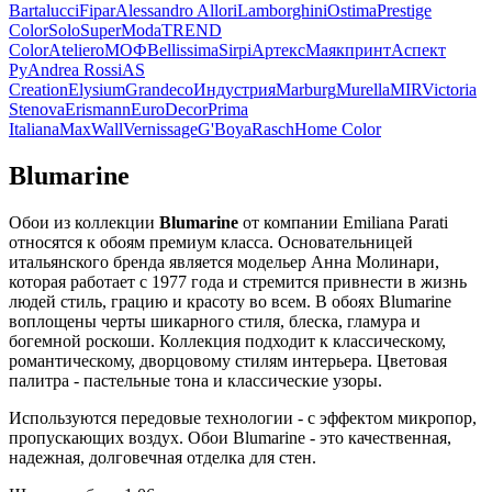
Bartalucci
Fipar
Alessandro Allori
Lamborghini
Ostima
Prestige
Color
Solo
SuperModa
TREND
Color
Ateliero
МОФ
Bellissima
Sirpi
Артекс
Маякпринт
Аспект
Ру
Andrea Rossi
AS
Creation
Elysium
Grandeco
Индустрия
Marburg
Murella
MIR
Victoria
Stenova
Erismann
EuroDecor
Prima
Italiana
MaxWall
Vernissage
G'Boya
Rasch
Home Color
Blumarine
Обои из коллекции
Blumarine
от компании Emiliana Parati
относятся к обоям премиум класса. Основательницей
итальянского бренда является модельер Анна Молинари,
которая работает с 1977 года и стремится привнести в жизнь
людей стиль, грацию и красоту во всем. В обоях Blumarine
воплощены черты шикарного стиля, блеска, гламура и
богемной роскоши. Коллекция подходит к классическому,
романтическому, дворцовому стилям интерьера. Цветовая
палитра - пастельные тона и классические узоры.
Используются передовые технологии - с эффектом микропор,
пропускающих воздух. Обои Blumarine - это качественная,
надежная, долговечная отделка для стен.