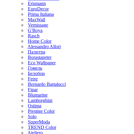
Erismann
EuroDecor
Prima Italiana
MaxWall
Vernissage
G'Boya
Rasch
Home Color
Alessandro Allori
Палитра
Borastapeter
Eco Wallpaper
Гомель
Белобои
Ferre
Bernardo Bartalucci
Fipar
Blumarine
Lamborghini
Ostima
Prestige Color
Solo
SuperModa
TREND Color
Ateliero