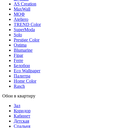
AS Creation
MaxWall
МОФ
Ateliero
TREND Color
SuperModa
Solo
Prestige Color
Ostima
Blumarine
Fipar
Ferre
Белобои
Eco Wallpaper
Палитра
Home Color
Rasch
Обои в квартиру
Зал
Коридор
Кабинет
Детская
Спальня