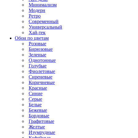
Минимализм
Модерн
Ретро
Современный
Универсальный
Хай-тек
Обои по цветам
Розовые
Бирюзовые
Зеленые
Однотонные
Голубые
Фиолетовые
Сиреневые
Коричневые
Красные
Синие
Серые
Белые
Бежевые
Бордовые
Графитовые
Желтые
Изумрудные
Кофейные