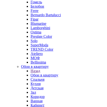
Гомель
Белобои
Ferre
Bernardo Bartalucci
Fipar
Blumarine
Lamborghini
Ostima
Prestige Color
Solo
SuperModa
TREND Color
Ateliero
МОФ
Bellissima
Обои в квартиру
Назад
Обои в квартиру
Спальня
Кухня
Детская
Зал
Коридор
Ванная
Кабинет