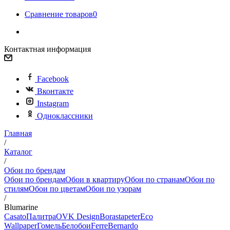
Сравнение товаров
0
Контактная информация
Facebook
Вконтакте
Instagram
Одноклассники
Главная
/
Каталог
/
Обои по брендам
Обои по брендам
Обои в квартиру
Обои по странам
Обои по
стилям
Обои по цветам
Обои по узорам
/
Blumarine
Casato
Палитра
OVK Design
Borastapeter
Eco
Wallpaper
Гомель
Белобои
Ferre
Bernardo