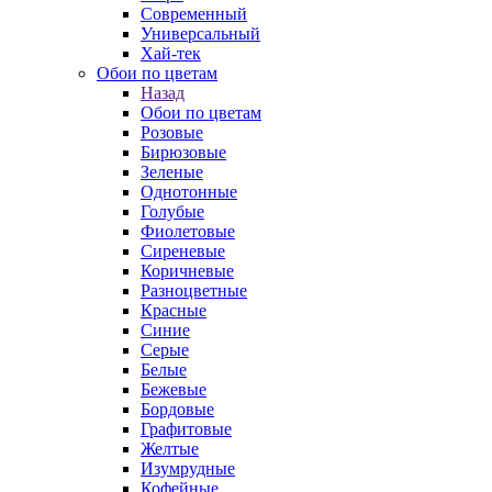
Современный
Универсальный
Хай-тек
Обои по цветам
Назад
Обои по цветам
Розовые
Бирюзовые
Зеленые
Однотонные
Голубые
Фиолетовые
Сиреневые
Коричневые
Разноцветные
Красные
Синие
Серые
Белые
Бежевые
Бордовые
Графитовые
Желтые
Изумрудные
Кофейные