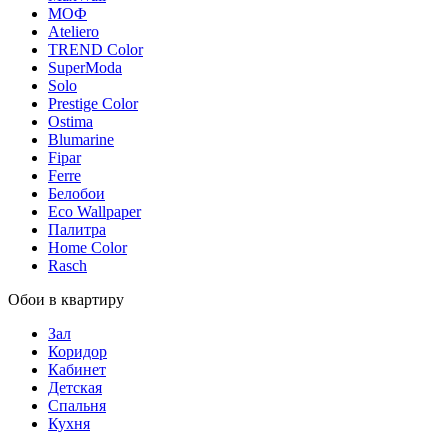
МОФ
Ateliero
TREND Color
SuperModa
Solo
Prestige Color
Ostima
Blumarine
Fipar
Ferre
Белобои
Eco Wallpaper
Палитра
Home Color
Rasch
Обои в квартиру
Зал
Коридор
Кабинет
Детская
Спальня
Кухня