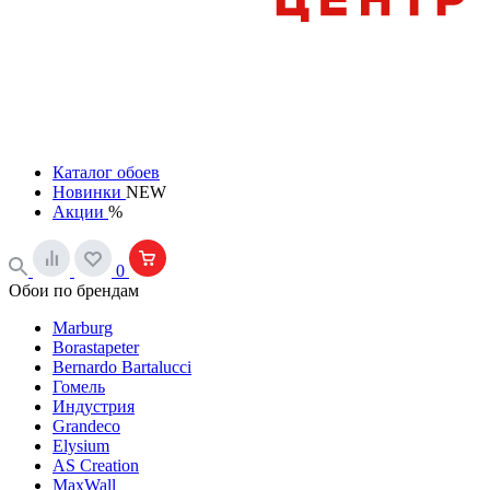
Каталог обоев
Новинки
NEW
Акции
%
0
Обои по брендам
Marburg
Borastapeter
Bernardo Bartalucci
Гомель
Индустрия
Grandeco
Elysium
AS Creation
MaxWall