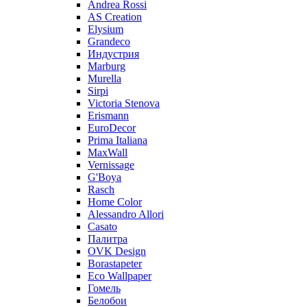
Andrea Rossi
AS Creation
Elysium
Grandeco
Индустрия
Marburg
Murella
Sirpi
Victoria Stenova
Erismann
EuroDecor
Prima Italiana
MaxWall
Vernissage
G'Boya
Rasch
Home Color
Alessandro Allori
Casato
Палитра
OVK Design
Borastapeter
Eco Wallpaper
Гомель
Белобои