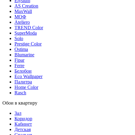
Elysium
AS Creation
MaxWall
МОФ
Ateliero
TREND Color
SuperModa
Solo
Prestige Color
Ostima
Blumarine
Fipar
Ferre
Белобои
Eco Wallpaper
Палитра
Home Color
Rasch
Обои в квартиру
Зал
Коридор
Кабинет
Детская
Спальня