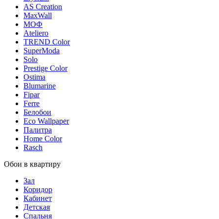
AS Creation
MaxWall
МОФ
Ateliero
TREND Color
SuperModa
Solo
Prestige Color
Ostima
Blumarine
Fipar
Ferre
Белобои
Eco Wallpaper
Палитра
Home Color
Rasch
Обои в квартиру
Зал
Коридор
Кабинет
Детская
Спальня