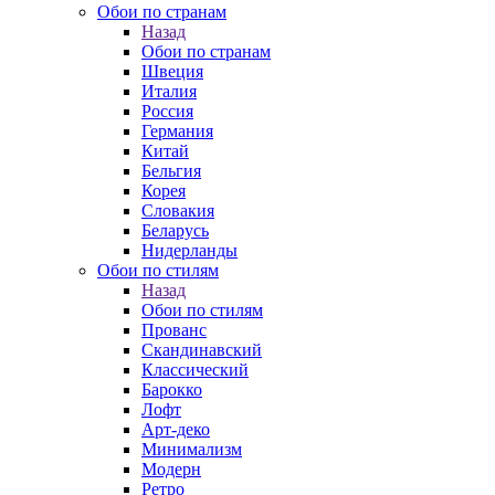
Обои по странам
Назад
Обои по странам
Швеция
Италия
Россия
Германия
Китай
Бельгия
Корея
Словакия
Беларусь
Нидерланды
Обои по стилям
Назад
Обои по стилям
Прованс
Скандинавский
Классический
Барокко
Лофт
Арт-деко
Минимализм
Модерн
Ретро