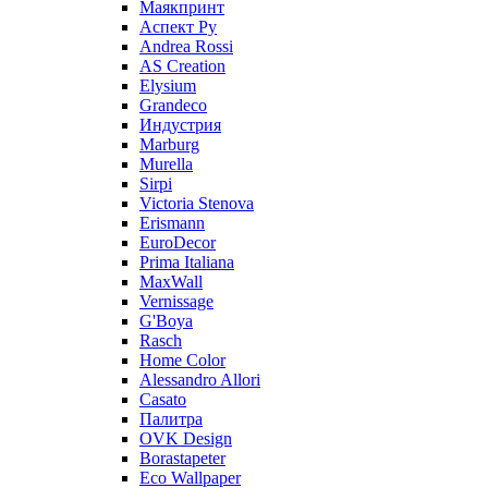
Маякпринт
Аспект Ру
Andrea Rossi
AS Creation
Elysium
Grandeco
Индустрия
Marburg
Murella
Sirpi
Victoria Stenova
Erismann
EuroDecor
Prima Italiana
MaxWall
Vernissage
G'Boya
Rasch
Home Color
Alessandro Allori
Casato
Палитра
OVK Design
Borastapeter
Eco Wallpaper