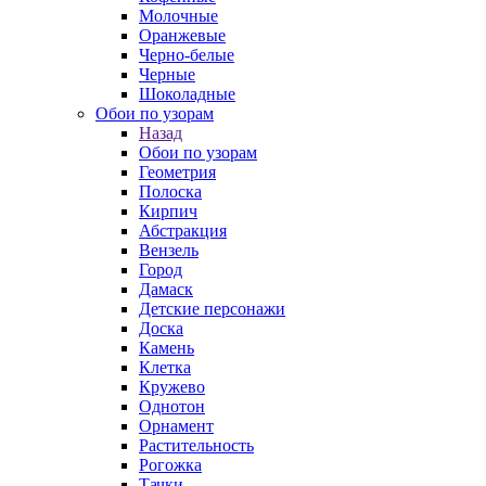
Молочные
Оранжевые
Черно-белые
Черные
Шоколадные
Обои по узорам
Назад
Обои по узорам
Геометрия
Полоска
Кирпич
Абстракция
Вензель
Город
Дамаск
Детские персонажи
Доска
Камень
Клетка
Кружево
Однотон
Орнамент
Растительность
Рогожка
Тачки