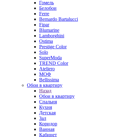
Гомель
Белобои
Ferre
Bernardo Bartalucci
Fipar
Blumarine
Lamborghini
Ostima
Prestige Color
Solo
SuperModa
TREND Color
Ateliero
МОФ
Bellissima
Обои в квартиру
Назад
Обои в квартиру
Спальня
Кухня
Детская
Зал
Коридор
Ванная
Кабинет