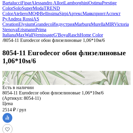
Bartalucci
Fipar
Alessandro Allori
Lamborghini
Ostima
Prestige
Color
Solo
SuperModa
TREND
Color
Ateliero
МОФ
Bellissima
Sirpi
Артекс
Маякпринт
Аспект
Ру
Andrea Rossi
AS
Creation
Elysium
Grandeco
Индустрия
Marburg
Murella
MIR
Victoria
Stenova
Erismann
Prima
Italiana
MaxWall
Vernissage
G'Boya
Rasch
Home Color
/
8054-11 Eurodecor обои флизелиновые 1,06*10м/6
8054-11 Eurodecor обои флизелиновые
1,06*10м/6
Есть в наличии
8054-11 Eurodecor обои флизелиновые 1,06*10м/6
(Артикул: 8054-11)
Цена
2514 ₽ / рул