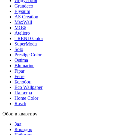
Индустрия
Grandeco
Elysium
AS Creation
MaxWall
МОФ
Ateliero
TREND Color
SuperModa
Solo
Prestige Color
Ostima
Blumarine
Fipar
Ferre
Белобои
Eco Wallpaper
Палитра
Home Color
Rasch
Обои в квартиру
Зал
Коридор
Кабинет