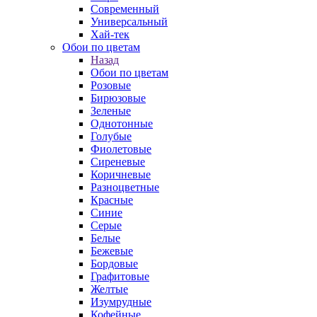
Современный
Универсальный
Хай-тек
Обои по цветам
Назад
Обои по цветам
Розовые
Бирюзовые
Зеленые
Однотонные
Голубые
Фиолетовые
Сиреневые
Коричневые
Разноцветные
Красные
Синие
Серые
Белые
Бежевые
Бордовые
Графитовые
Желтые
Изумрудные
Кофейные