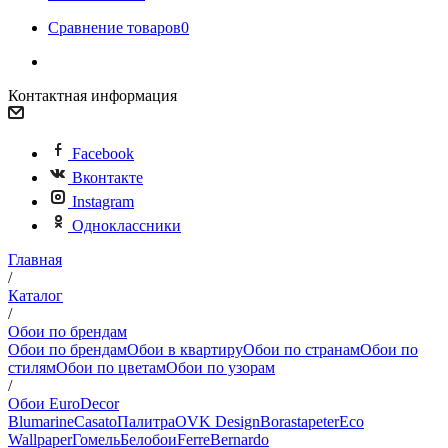
Сравнение товаров
0
Контактная информация
Facebook
Вконтакте
Instagram
Одноклассники
Главная
/
Каталог
/
Обои по брендам
Обои по брендам
Обои в квартиру
Обои по странам
Обои по
стилям
Обои по цветам
Обои по узорам
/
Обои EuroDecor
Blumarine
Casato
Палитра
OVK Design
Borastapeter
Eco
Wallpaper
Гомель
Белобои
Ferre
Bernardo