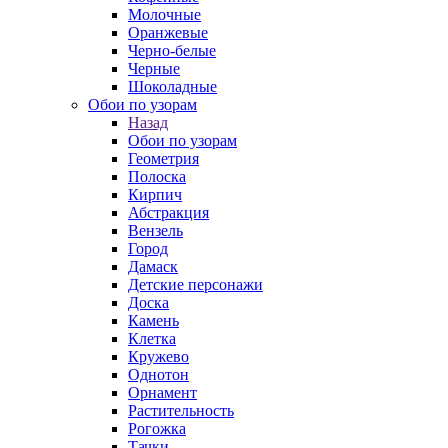
Молочные
Оранжевые
Черно-белые
Черные
Шоколадные
Обои по узорам
Назад
Обои по узорам
Геометрия
Полоска
Кирпич
Абстракция
Вензель
Город
Дамаск
Детские персонажи
Доска
Камень
Клетка
Кружево
Однотон
Орнамент
Растительность
Рогожка
Тачки