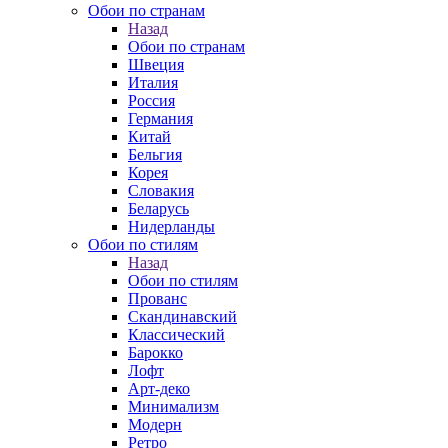
Обои по странам
Назад
Обои по странам
Швеция
Италия
Россия
Германия
Китай
Бельгия
Корея
Словакия
Беларусь
Нидерланды
Обои по стилям
Назад
Обои по стилям
Прованс
Скандинавский
Классический
Барокко
Лофт
Арт-деко
Минимализм
Модерн
Ретро