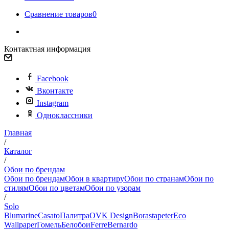
Сравнение товаров
0
Контактная информация
Facebook
Вконтакте
Instagram
Одноклассники
Главная
/
Каталог
/
Обои по брендам
Обои по брендам
Обои в квартиру
Обои по странам
Обои по
стилям
Обои по цветам
Обои по узорам
/
Solo
Blumarine
Casato
Палитра
OVK Design
Borastapeter
Eco
Wallpaper
Гомель
Белобои
Ferre
Bernardo