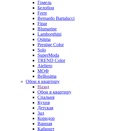
Гомель
Белобои
Ferre
Bernardo Bartalucci
Fipar
Blumarine
Lamborghini
Ostima
Prestige Color
Solo
SuperModa
TREND Color
Ateliero
МОФ
Bellissima
Обои в квартиру
Назад
Обои в квартиру
Спальня
Кухня
Детская
Зал
Коридор
Ванная
Кабинет