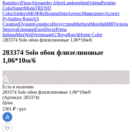
Bartalucci
Fipar
Alessandro Allori
Lamborghini
Ostima
Prestige
Color
SuperModa
TREND
Color
Ateliero
МОФ
Bellissima
Sirpi
Артекс
Маякпринт
Аспект
Ру
Andrea Rossi
AS
Creation
Elysium
Grandeco
Индустрия
Marburg
Murella
MIR
Victoria
Stenova
Erismann
EuroDecor
Prima
Italiana
MaxWall
Vernissage
G'Boya
Rasch
Home Color
/
283374 Solo обои флизелиновые 1,06*10м/6
283374 Solo обои флизелиновые
1,06*10м/6
Есть в наличии
283374 Solo обои флизелиновые 1,06*10м/6
(Артикул: 283374)
Цена
2301 ₽ / рул