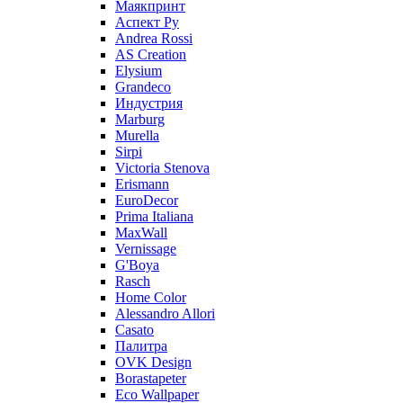
Маякпринт
Аспект Ру
Andrea Rossi
AS Creation
Elysium
Grandeco
Индустрия
Marburg
Murella
Sirpi
Victoria Stenova
Erismann
EuroDecor
Prima Italiana
MaxWall
Vernissage
G'Boya
Rasch
Home Color
Alessandro Allori
Casato
Палитра
OVK Design
Borastapeter
Eco Wallpaper