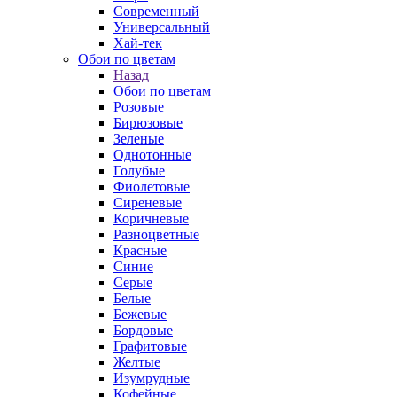
Современный
Универсальный
Хай-тек
Обои по цветам
Назад
Обои по цветам
Розовые
Бирюзовые
Зеленые
Однотонные
Голубые
Фиолетовые
Сиреневые
Коричневые
Разноцветные
Красные
Синие
Серые
Белые
Бежевые
Бордовые
Графитовые
Желтые
Изумрудные
Кофейные