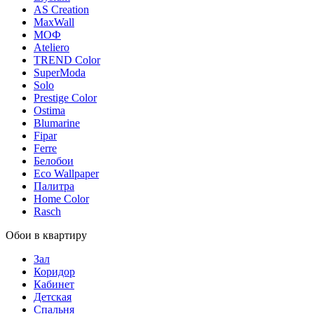
AS Creation
MaxWall
МОФ
Ateliero
TREND Color
SuperModa
Solo
Prestige Color
Ostima
Blumarine
Fipar
Ferre
Белобои
Eco Wallpaper
Палитра
Home Color
Rasch
Обои в квартиру
Зал
Коридор
Кабинет
Детская
Спальня