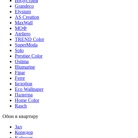
Индустрия
Grandeco
Elysium
AS Creation
MaxWall
МОФ
Ateliero
TREND Color
SuperModa
Solo
Prestige Color
Ostima
Blumarine
Fipar
Ferre
Белобои
Eco Wallpaper
Палитра
Home Color
Rasch
Обои в квартиру
Зал
Коридор
Кабинет