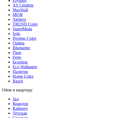
Elysium
AS Creation
MaxWall
МОФ
Ateliero
TREND Color
SuperModa
Solo
Prestige Color
Ostima
Blumarine
Fipar
Ferre
Белобои
Eco Wallpaper
Палитра
Home Color
Rasch
Обои в квартиру
Зал
Коридор
Кабинет
Детская
Спальня