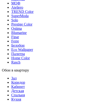
МОФ
Ateliero
TREND Color
SuperModa
Solo
Prestige Color
Ostima
Blumarine
Fipar
Ferre
Белобои
Eco Wallpaper
Палитра
Home Color
Rasch
Обои в квартиру
Зал
Коридор
Кабинет
Детская
Спальня
Кухня