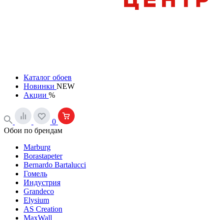
Каталог обоев
Новинки
NEW
Акции
%
0
Обои по брендам
Marburg
Borastapeter
Bernardo Bartalucci
Гомель
Индустрия
Grandeco
Elysium
AS Creation
MaxWall