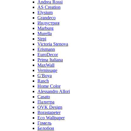
Andrea Rossi
AS Creation
Elysium
Grandeco
Индустрия
Marburg
Murella
Sirpi
Victoria Stenova
Erismann
EuroDecor
Prima Italiana
MaxWall
Vernissage
G'Boya
Rasch
Home Color
Alessandro Allori
Casato
Палитра
OVK Design
Borastapeter
Eco Wallpaper
Гомель
Белобои