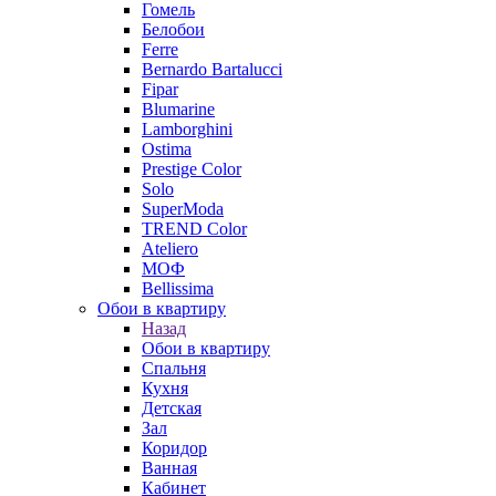
Гомель
Белобои
Ferre
Bernardo Bartalucci
Fipar
Blumarine
Lamborghini
Ostima
Prestige Color
Solo
SuperModa
TREND Color
Ateliero
МОФ
Bellissima
Обои в квартиру
Назад
Обои в квартиру
Спальня
Кухня
Детская
Зал
Коридор
Ванная
Кабинет