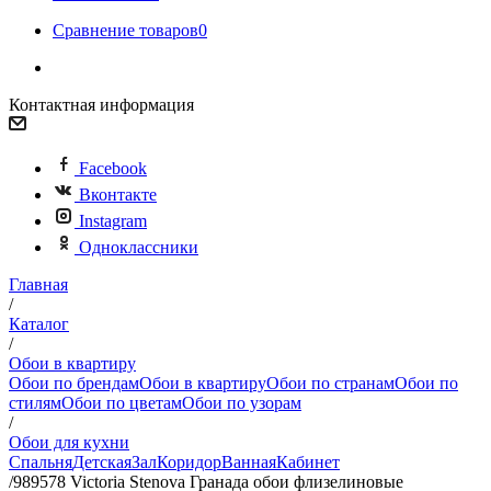
Сравнение товаров
0
Контактная информация
Facebook
Вконтакте
Instagram
Одноклассники
Главная
/
Каталог
/
Обои в квартиру
Обои по брендам
Обои в квартиру
Обои по странам
Обои по
стилям
Обои по цветам
Обои по узорам
/
Обои для кухни
Спальня
Детская
Зал
Коридор
Ванная
Кабинет
/
989578 Victoria Stenova Гранада обои флизелиновые