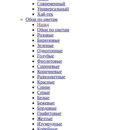
Современный
Универсальный
Хай-тек
Обои по цветам
Назад
Обои по цветам
Розовые
Бирюзовые
Зеленые
Однотонные
Голубые
Фиолетовые
Сиреневые
Коричневые
Разноцветные
Красные
Синие
Серые
Белые
Бежевые
Бордовые
Графитовые
Желтые
Изумрудные
Кофейные