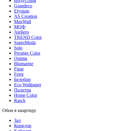
Индустрия
Grandeco
Elysium
AS Creation
MaxWall
МОФ
Ateliero
TREND Color
SuperModa
Solo
Prestige Color
Ostima
Blumarine
Fipar
Ferre
Белобои
Eco Wallpaper
Палитра
Home Color
Rasch
Обои в квартиру
Зал
Коридор
Кабинет