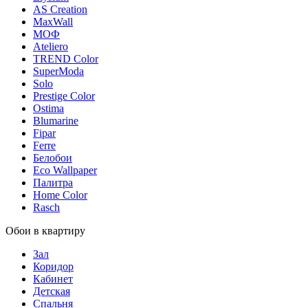
AS Creation
MaxWall
МОФ
Ateliero
TREND Color
SuperModa
Solo
Prestige Color
Ostima
Blumarine
Fipar
Ferre
Белобои
Eco Wallpaper
Палитра
Home Color
Rasch
Обои в квартиру
Зал
Коридор
Кабинет
Детская
Спальня