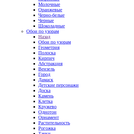
Молочные
Оранжевые
Черно-белые
Черные
Шоколадные
Обои по узорам
Назад
Обои по узорам
Геометрия
Полоска
Кирпич
Абстракция
Вензель
Город
Дамаск
Детские персонажи
Доска
Камень
Клетка
Кружево
Однотон
Орнамент
Растительность
Рогожка
Тачки