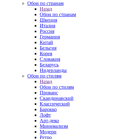
Обои по странам
Назад
Обои по странам
Швеция
Италия
Россия
Германия
Китай
Бельгия
Корея
Словакия
Беларусь
Нидерланды
Обои по стилям
Назад
Обои по стилям
Прованс
Скандинавский
Классический
Барокко
Лофт
Арт-деко
Минимализм
Модерн
Ретро