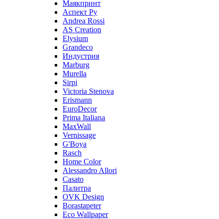
Маякпринт
Аспект Ру
Andrea Rossi
AS Creation
Elysium
Grandeco
Индустрия
Marburg
Murella
Sirpi
Victoria Stenova
Erismann
EuroDecor
Prima Italiana
MaxWall
Vernissage
G'Boya
Rasch
Home Color
Alessandro Allori
Casato
Палитра
OVK Design
Borastapeter
Eco Wallpaper