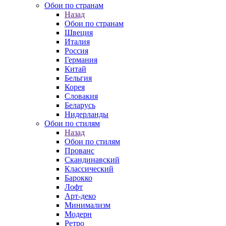
Обои по странам
Назад
Обои по странам
Швеция
Италия
Россия
Германия
Китай
Бельгия
Корея
Словакия
Беларусь
Нидерланды
Обои по стилям
Назад
Обои по стилям
Прованс
Скандинавский
Классический
Барокко
Лофт
Арт-деко
Минимализм
Модерн
Ретро