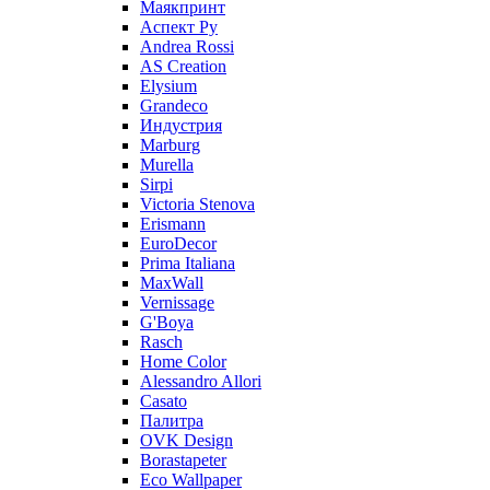
Маякпринт
Аспект Ру
Andrea Rossi
AS Creation
Elysium
Grandeco
Индустрия
Marburg
Murella
Sirpi
Victoria Stenova
Erismann
EuroDecor
Prima Italiana
MaxWall
Vernissage
G'Boya
Rasch
Home Color
Alessandro Allori
Casato
Палитра
OVK Design
Borastapeter
Eco Wallpaper