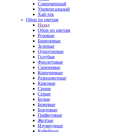
Современный
Универсальный
Хай-тек
Обои по цветам
Назад
Обои по цветам
Розовые
Бирюзовые
Зеленые
Однотонные
Голубые
Фиолетовые
Сиреневые
Коричневые
Разноцветные
Красные
Синие
Серые
Белые
Бежевые
Бордовые
Графитовые
Желтые
Изумрудные
Кофейные