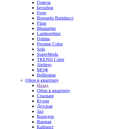
Гомель
Белобои
Ferre
Bernardo Bartalucci
Fipar
Blumarine
Lamborghini
Ostima
Prestige Color
Solo
SuperModa
TREND Color
Ateliero
МОФ
Bellissima
Обои в квартиру
Назад
Обои в квартиру
Спальня
Кухня
Детская
Зал
Коридор
Ванная
Кабинет