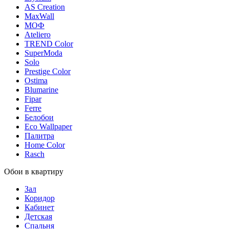
AS Creation
MaxWall
МОФ
Ateliero
TREND Color
SuperModa
Solo
Prestige Color
Ostima
Blumarine
Fipar
Ferre
Белобои
Eco Wallpaper
Палитра
Home Color
Rasch
Обои в квартиру
Зал
Коридор
Кабинет
Детская
Спальня