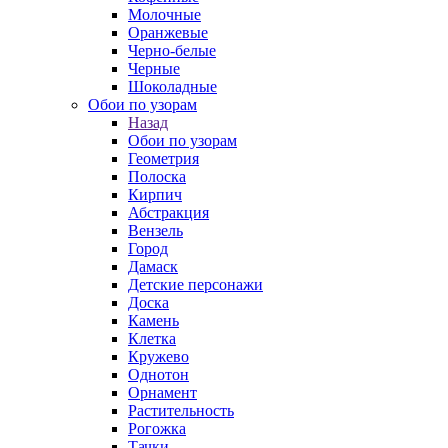
Молочные
Оранжевые
Черно-белые
Черные
Шоколадные
Обои по узорам
Назад
Обои по узорам
Геометрия
Полоска
Кирпич
Абстракция
Вензель
Город
Дамаск
Детские персонажи
Доска
Камень
Клетка
Кружево
Однотон
Орнамент
Растительность
Рогожка
Тачки