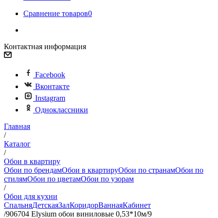
Сравнение товаров
0
Контактная информация
Facebook
Вконтакте
Instagram
Одноклассники
Главная
/
Каталог
/
Обои в квартиру
Обои по брендам
Обои в квартиру
Обои по странам
Обои по
стилям
Обои по цветам
Обои по узорам
/
Обои для кухни
Спальня
Детская
Зал
Коридор
Ванная
Кабинет
/
906704 Elysium обои виниловые 0,53*10м/9