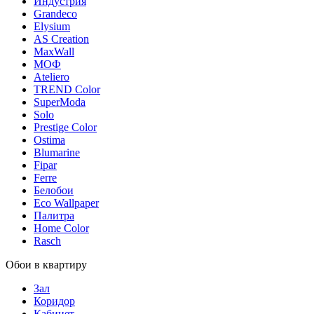
Индустрия
Grandeco
Elysium
AS Creation
MaxWall
МОФ
Ateliero
TREND Color
SuperModa
Solo
Prestige Color
Ostima
Blumarine
Fipar
Ferre
Белобои
Eco Wallpaper
Палитра
Home Color
Rasch
Обои в квартиру
Зал
Коридор
Кабинет