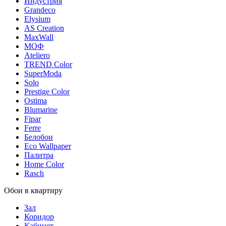
Индустрия
Grandeco
Elysium
AS Creation
MaxWall
МОФ
Ateliero
TREND Color
SuperModa
Solo
Prestige Color
Ostima
Blumarine
Fipar
Ferre
Белобои
Eco Wallpaper
Палитра
Home Color
Rasch
Обои в квартиру
Зал
Коридор
Кабинет