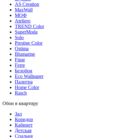
AS Creation
MaxWall
МОФ
Ateliero
TREND Color
SuperModa
Solo
Prestige Color
Ostima
Blumarine
Fipar
Ferre
Белобои
Eco Wallpaper
Палитра
Home Color
Rasch
Обои в квартиру
Зал
Коридор
Кабинет
Детская
Спальня