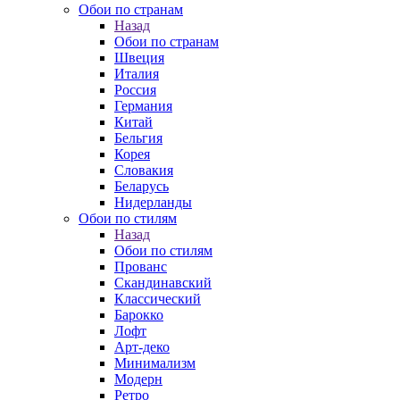
Обои по странам
Назад
Обои по странам
Швеция
Италия
Россия
Германия
Китай
Бельгия
Корея
Словакия
Беларусь
Нидерланды
Обои по стилям
Назад
Обои по стилям
Прованс
Скандинавский
Классический
Барокко
Лофт
Арт-деко
Минимализм
Модерн
Ретро