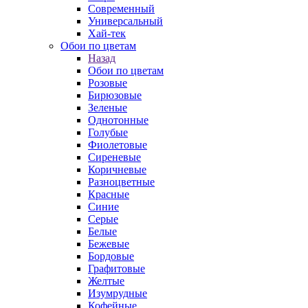
Современный
Универсальный
Хай-тек
Обои по цветам
Назад
Обои по цветам
Розовые
Бирюзовые
Зеленые
Однотонные
Голубые
Фиолетовые
Сиреневые
Коричневые
Разноцветные
Красные
Синие
Серые
Белые
Бежевые
Бордовые
Графитовые
Желтые
Изумрудные
Кофейные