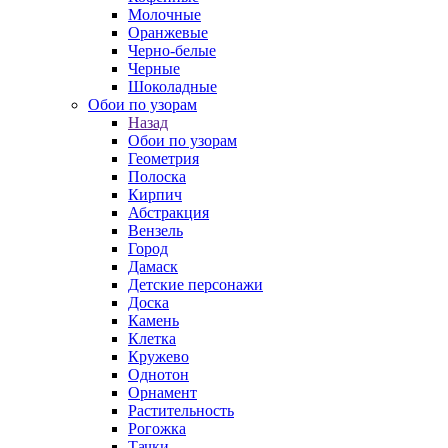
Молочные
Оранжевые
Черно-белые
Черные
Шоколадные
Обои по узорам
Назад
Обои по узорам
Геометрия
Полоска
Кирпич
Абстракция
Вензель
Город
Дамаск
Детские персонажи
Доска
Камень
Клетка
Кружево
Однотон
Орнамент
Растительность
Рогожка
Тачки