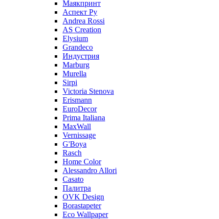
Маякпринт
Аспект Ру
Andrea Rossi
AS Creation
Elysium
Grandeco
Индустрия
Marburg
Murella
Sirpi
Victoria Stenova
Erismann
EuroDecor
Prima Italiana
MaxWall
Vernissage
G'Boya
Rasch
Home Color
Alessandro Allori
Casato
Палитра
OVK Design
Borastapeter
Eco Wallpaper