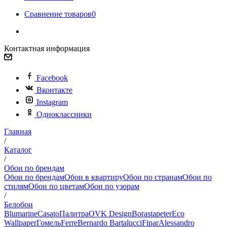
Сравнение товаров
0
Контактная информация
Facebook
Вконтакте
Instagram
Одноклассники
Главная
/
Каталог
/
Обои по брендам
Обои по брендам
Обои в квартиру
Обои по странам
Обои по
стилям
Обои по цветам
Обои по узорам
/
Белобои
Blumarine
Casato
Палитра
OVK Design
Borastapeter
Eco
Wallpaper
Гомель
Ferre
Bernardo Bartalucci
Fipar
Alessandro