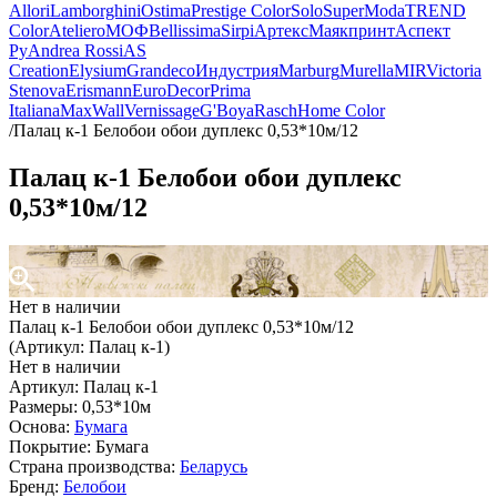
Allori
Lamborghini
Ostima
Prestige Color
Solo
SuperModa
TREND
Color
Ateliero
МОФ
Bellissima
Sirpi
Артекс
Маякпринт
Аспект
Ру
Andrea Rossi
AS
Creation
Elysium
Grandeco
Индустрия
Marburg
Murella
MIR
Victoria
Stenova
Erismann
EuroDecor
Prima
Italiana
MaxWall
Vernissage
G'Boya
Rasch
Home Color
/
Палац к-1 Белобои обои дуплекс 0,53*10м/12
Палац к-1 Белобои обои дуплекс
0,53*10м/12
Нет в наличии
Палац к-1 Белобои обои дуплекс 0,53*10м/12
(Артикул: Палац к-1)
Нет в наличии
Артикул: Палац к-1
Размеры: 0,53*10м
Основа:
Бумага
Покрытие: Бумага
Страна производства:
Беларусь
Бренд:
Белобои