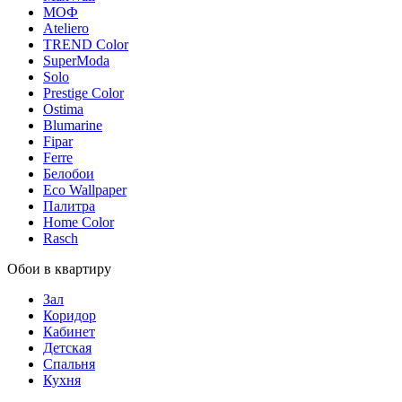
МОФ
Ateliero
TREND Color
SuperModa
Solo
Prestige Color
Ostima
Blumarine
Fipar
Ferre
Белобои
Eco Wallpaper
Палитра
Home Color
Rasch
Обои в квартиру
Зал
Коридор
Кабинет
Детская
Спальня
Кухня