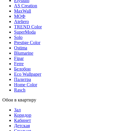
Elysium
AS Creation
MaxWall
МОФ
Ateliero
TREND Color
SuperModa
Solo
Prestige Color
Ostima
Blumarine
Fipar
Ferre
Белобои
Eco Wallpaper
Палитра
Home Color
Rasch
Обои в квартиру
Зал
Коридор
Кабинет
Детская
Спальня