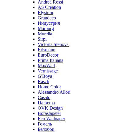
Andrea Rossi
AS Creation
Elysium
Grandeco
Индустрия
Marburg
Murella
Sirpi
Victoria Stenova
Erismann
EuroDecor
Prima Italiana
MaxWall
Vernissage
G'Boya
Rasch
Home Color
Alessandro Allori
Casato
Палитра
OVK Design
Borastapeter
Eco Wallpaper
Гомель
Белобои