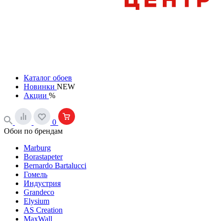
Каталог обоев
Новинки
NEW
Акции
%
0
Обои по брендам
Marburg
Borastapeter
Bernardo Bartalucci
Гомель
Индустрия
Grandeco
Elysium
AS Creation
MaxWall