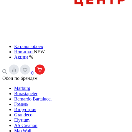
Каталог обоев
Новинки
NEW
Акции
%
0
Обои по брендам
Marburg
Borastapeter
Bernardo Bartalucci
Гомель
Индустрия
Grandeco
Elysium
AS Creation
MaxWall