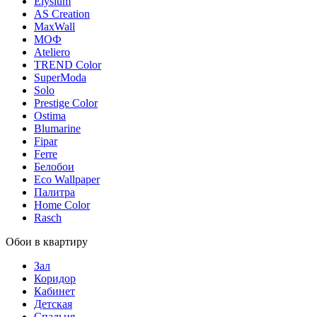
Elysium
AS Creation
MaxWall
МОФ
Ateliero
TREND Color
SuperModa
Solo
Prestige Color
Ostima
Blumarine
Fipar
Ferre
Белобои
Eco Wallpaper
Палитра
Home Color
Rasch
Обои в квартиру
Зал
Коридор
Кабинет
Детская
Спальня