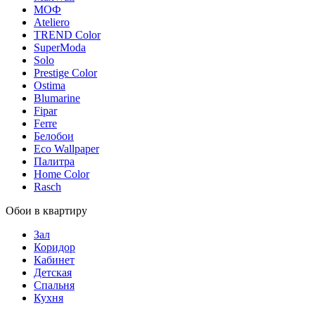
МОФ
Ateliero
TREND Color
SuperModa
Solo
Prestige Color
Ostima
Blumarine
Fipar
Ferre
Белобои
Eco Wallpaper
Палитра
Home Color
Rasch
Обои в квартиру
Зал
Коридор
Кабинет
Детская
Спальня
Кухня