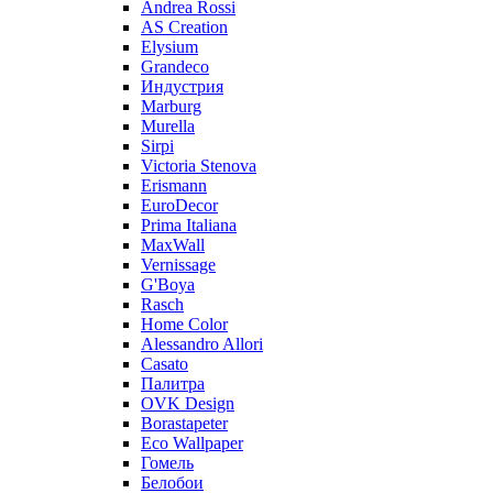
Andrea Rossi
AS Creation
Elysium
Grandeco
Индустрия
Marburg
Murella
Sirpi
Victoria Stenova
Erismann
EuroDecor
Prima Italiana
MaxWall
Vernissage
G'Boya
Rasch
Home Color
Alessandro Allori
Casato
Палитра
OVK Design
Borastapeter
Eco Wallpaper
Гомель
Белобои