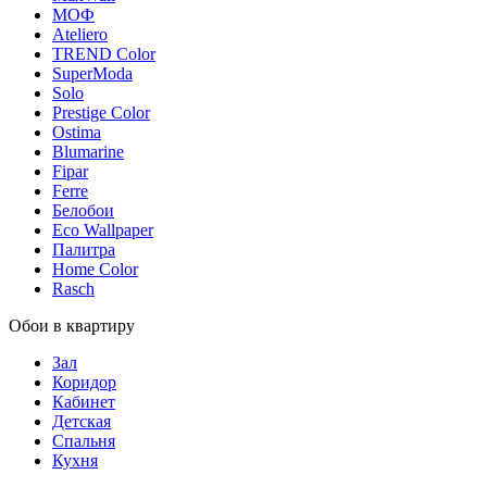
МОФ
Ateliero
TREND Color
SuperModa
Solo
Prestige Color
Ostima
Blumarine
Fipar
Ferre
Белобои
Eco Wallpaper
Палитра
Home Color
Rasch
Обои в квартиру
Зал
Коридор
Кабинет
Детская
Спальня
Кухня