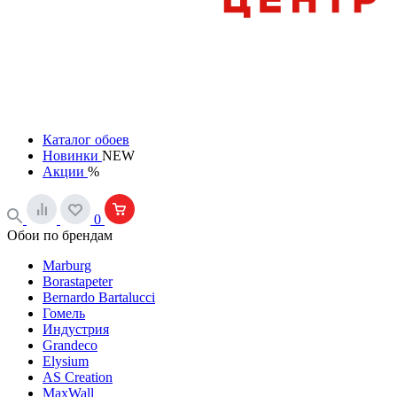
Каталог обоев
Новинки
NEW
Акции
%
0
Обои по брендам
Marburg
Borastapeter
Bernardo Bartalucci
Гомель
Индустрия
Grandeco
Elysium
AS Creation
MaxWall