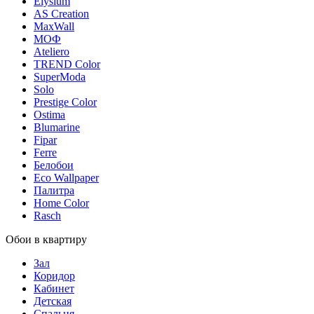
Elysium
AS Creation
MaxWall
МОФ
Ateliero
TREND Color
SuperModa
Solo
Prestige Color
Ostima
Blumarine
Fipar
Ferre
Белобои
Eco Wallpaper
Палитра
Home Color
Rasch
Обои в квартиру
Зал
Коридор
Кабинет
Детская
Спальня