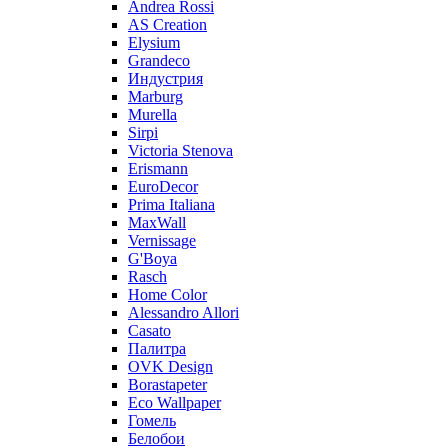
Andrea Rossi
AS Creation
Elysium
Grandeco
Индустрия
Marburg
Murella
Sirpi
Victoria Stenova
Erismann
EuroDecor
Prima Italiana
MaxWall
Vernissage
G'Boya
Rasch
Home Color
Alessandro Allori
Casato
Палитра
OVK Design
Borastapeter
Eco Wallpaper
Гомель
Белобои