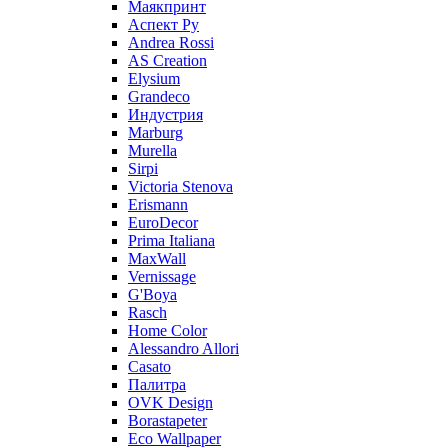
Маякпринт
Аспект Ру
Andrea Rossi
AS Creation
Elysium
Grandeco
Индустрия
Marburg
Murella
Sirpi
Victoria Stenova
Erismann
EuroDecor
Prima Italiana
MaxWall
Vernissage
G'Boya
Rasch
Home Color
Alessandro Allori
Casato
Палитра
OVK Design
Borastapeter
Eco Wallpaper