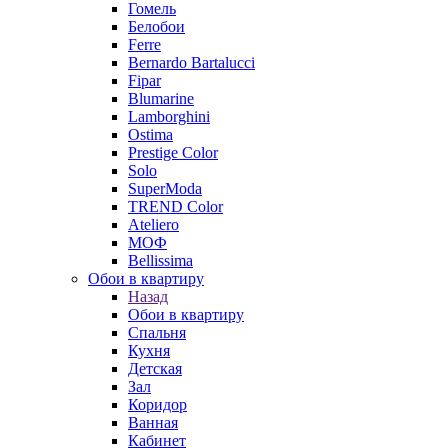
Гомель
Белобои
Ferre
Bernardo Bartalucci
Fipar
Blumarine
Lamborghini
Ostima
Prestige Color
Solo
SuperModa
TREND Color
Ateliero
МОФ
Bellissima
Обои в квартиру
Назад
Обои в квартиру
Спальня
Кухня
Детская
Зал
Коридор
Ванная
Кабинет