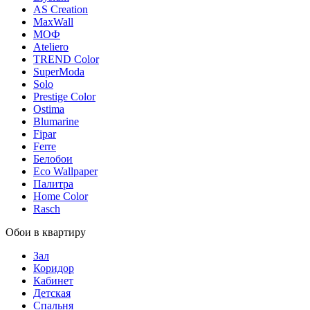
AS Creation
MaxWall
МОФ
Ateliero
TREND Color
SuperModa
Solo
Prestige Color
Ostima
Blumarine
Fipar
Ferre
Белобои
Eco Wallpaper
Палитра
Home Color
Rasch
Обои в квартиру
Зал
Коридор
Кабинет
Детская
Спальня