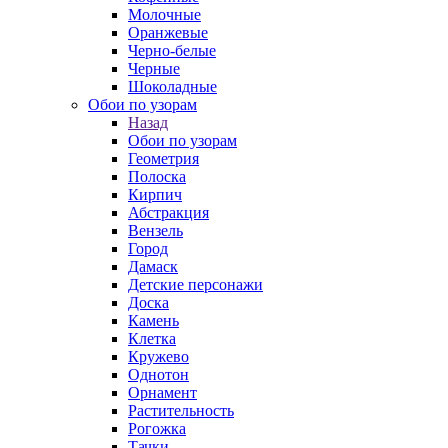
Молочные
Оранжевые
Черно-белые
Черные
Шоколадные
Обои по узорам
Назад
Обои по узорам
Геометрия
Полоска
Кирпич
Абстракция
Вензель
Город
Дамаск
Детские персонажи
Доска
Камень
Клетка
Кружево
Однотон
Орнамент
Растительность
Рогожка
Тачки