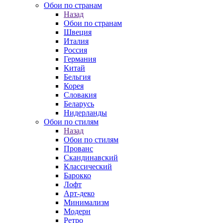
Обои по странам
Назад
Обои по странам
Швеция
Италия
Россия
Германия
Китай
Бельгия
Корея
Словакия
Беларусь
Нидерланды
Обои по стилям
Назад
Обои по стилям
Прованс
Скандинавский
Классический
Барокко
Лофт
Арт-деко
Минимализм
Модерн
Ретро