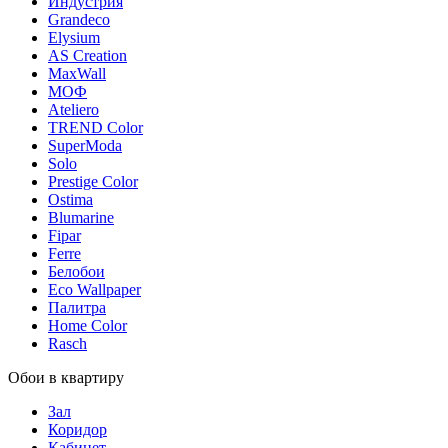
Индустрия
Grandeco
Elysium
AS Creation
MaxWall
МОФ
Ateliero
TREND Color
SuperModa
Solo
Prestige Color
Ostima
Blumarine
Fipar
Ferre
Белобои
Eco Wallpaper
Палитра
Home Color
Rasch
Обои в квартиру
Зал
Коридор
Кабинет