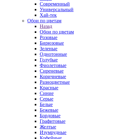
Современный
Универсальный
Хай-тек
Обои по цветам
Назад
Обои по цветам
Розовые
Бирюзовые
Зеленые
Однотонные
Голубые
Фиолетовые
Сиреневые
Коричневые
Разноцветные
Красные
Синие
Серые
Белые
Бежевые
Бордовые
Графитовые
Желтые
Изумрудные
Кофейные