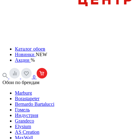
Каталог обоев
Новинки
NEW
Акции
%
0
Обои по брендам
Marburg
Borastapeter
Bernardo Bartalucci
Гомель
Индустрия
Grandeco
Elysium
AS Creation
MaxWall