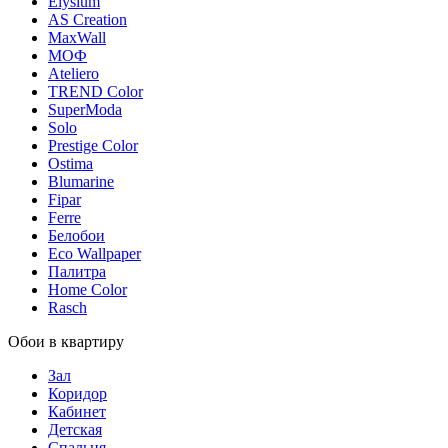
Elysium
AS Creation
MaxWall
МОФ
Ateliero
TREND Color
SuperModa
Solo
Prestige Color
Ostima
Blumarine
Fipar
Ferre
Белобои
Eco Wallpaper
Палитра
Home Color
Rasch
Обои в квартиру
Зал
Коридор
Кабинет
Детская
Спальня