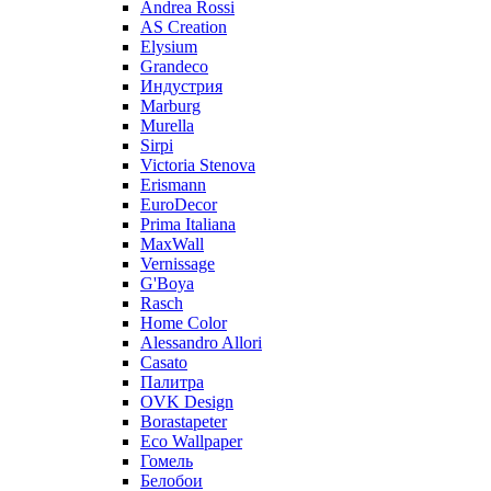
Andrea Rossi
AS Creation
Elysium
Grandeco
Индустрия
Marburg
Murella
Sirpi
Victoria Stenova
Erismann
EuroDecor
Prima Italiana
MaxWall
Vernissage
G'Boya
Rasch
Home Color
Alessandro Allori
Casato
Палитра
OVK Design
Borastapeter
Eco Wallpaper
Гомель
Белобои