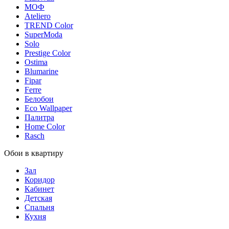
МОФ
Ateliero
TREND Color
SuperModa
Solo
Prestige Color
Ostima
Blumarine
Fipar
Ferre
Белобои
Eco Wallpaper
Палитра
Home Color
Rasch
Обои в квартиру
Зал
Коридор
Кабинет
Детская
Спальня
Кухня