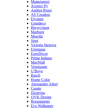
Маякпринт
Аспект Ру
Andrea Rossi
AS Creation
Elysium
Grandeco
Индустрия
Marburg
Murella
Sirpi
Victoria Stenova
Erismann
EuroDecor
Prima Italiana
MaxWall
Vernissage
G'Boya
Rasch
Home Color
Alessandro Allori
Casato
Палитра
OVK Design
Borastapeter
Eco Wallpaper