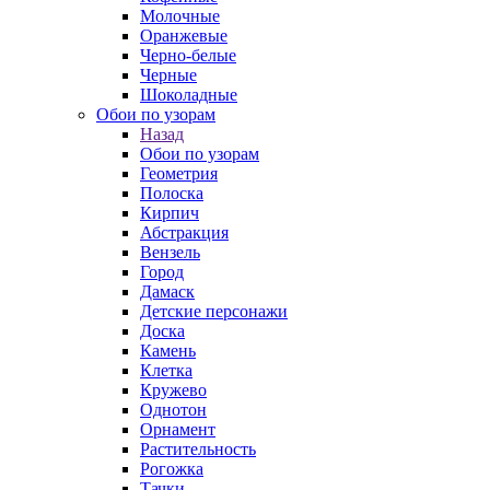
Молочные
Оранжевые
Черно-белые
Черные
Шоколадные
Обои по узорам
Назад
Обои по узорам
Геометрия
Полоска
Кирпич
Абстракция
Вензель
Город
Дамаск
Детские персонажи
Доска
Камень
Клетка
Кружево
Однотон
Орнамент
Растительность
Рогожка
Тачки