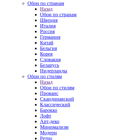
Обои по странам
Назад
Обои по странам
Швеция
Италия
Россия
Германия
Китай
Бельгия
Корея
Словакия
Беларусь
Нидерланды
Обои по стилям
Назад
Обои по стилям
Прованс
Скандинавский
Классический
Барокко
Лофт
Арт-деко
Минимализм
Модерн
Ретро