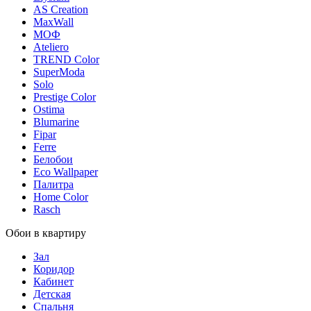
AS Creation
MaxWall
МОФ
Ateliero
TREND Color
SuperModa
Solo
Prestige Color
Ostima
Blumarine
Fipar
Ferre
Белобои
Eco Wallpaper
Палитра
Home Color
Rasch
Обои в квартиру
Зал
Коридор
Кабинет
Детская
Спальня