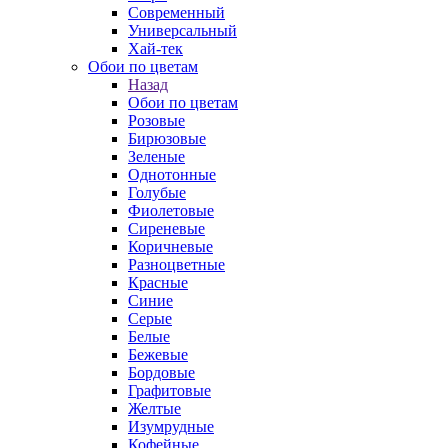
Современный
Универсальный
Хай-тек
Обои по цветам
Назад
Обои по цветам
Розовые
Бирюзовые
Зеленые
Однотонные
Голубые
Фиолетовые
Сиреневые
Коричневые
Разноцветные
Красные
Синие
Серые
Белые
Бежевые
Бордовые
Графитовые
Желтые
Изумрудные
Кофейные