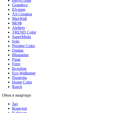
Индустрия
Grandeco
Elysium
AS Creation
MaxWall
МОФ
Ateliero
TREND Color
SuperModa
Solo
Prestige Color
Ostima
Blumarine
Fipar
Ferre
Белобои
Eco Wallpaper
Палитра
Home Color
Rasch
Обои в квартиру
Зал
Коридор
Кабинет