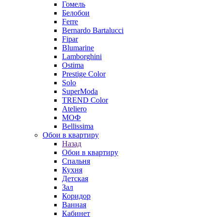
Гомель
Белобои
Ferre
Bernardo Bartalucci
Fipar
Blumarine
Lamborghini
Ostima
Prestige Color
Solo
SuperModa
TREND Color
Ateliero
МОФ
Bellissima
Обои в квартиру
Назад
Обои в квартиру
Спальня
Кухня
Детская
Зал
Коридор
Ванная
Кабинет